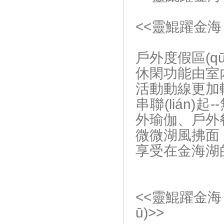
<<靈鯤躍金海
戶外度假區(qū)
休閑功能由室內(n
活動動線更加輕松
串聯(lián)起
外瑜伽、戶外餐
微微湖風拂面，讓
享受在金海湖
<<靈鯤躍金海
ū)>>