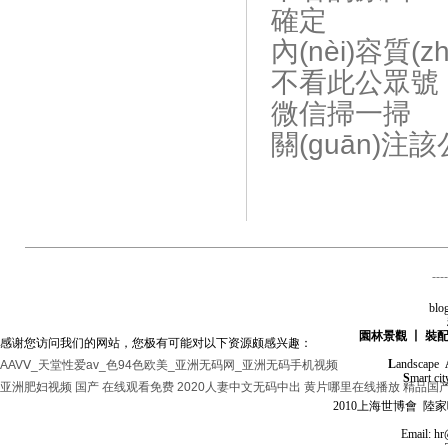
確定
內(nèi)容質(z
不看此公眾號
微信掃一掃
關(guān)注
----
blo
園林景觀 丨 裝
感谢您访问我们的网站，您极有可能对以下资源颇感兴趣：
L
andscape
AAVⅤ_天堂性爱av_色94色欧美_亚洲无码网_亚洲无码手机视频
S
mart ci
亚洲肥妇视频
国产 在线观看免费
2020人妻中文无码中出
黄片哪里在线播放
精品国
2010上海世博會 陸
Email: h