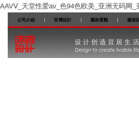
AAVⅤ_天堂性爱av_色94色欧美_亚洲无码网
公司介紹
世博設計
園林景觀
建筑