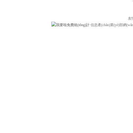
友
信息產(chǎn)業(yè)部網(wǎ