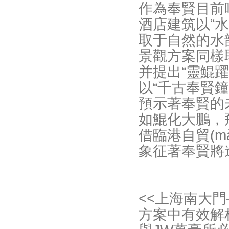
作為奉賢目前
酒店建筑以“水不
取于自然的水
景觀方案同樣
并提出“靈鯤躍
以“千古奉賢鐘靈
預示著奉賢的
如鯤化大鵬，飛躍直
借臨港自貿(mà
象征著奉賢將進
<<上海南大
方案中有效解