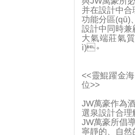
與JW萬豪所
并在設計中合理
功能分區(qū)
設計中同時兼
大氣端莊氣質(
ì)。
<<靈鯤躍金
位>>
JW萬豪作為
選泉設計合理解
JW萬豪所倡
寧靜的、自然