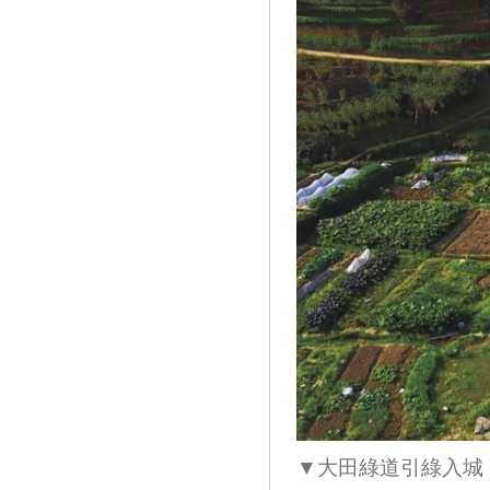
▼大田綠道引綠入城