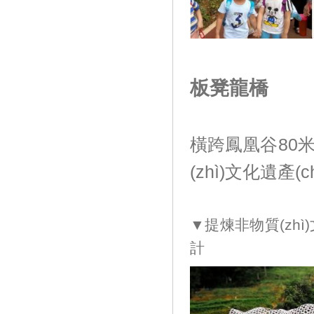
板凳龍橋
橫跨鳳凰谷80米長
(zhì)文化遺產(
▼提煉非物質(zhì)
計