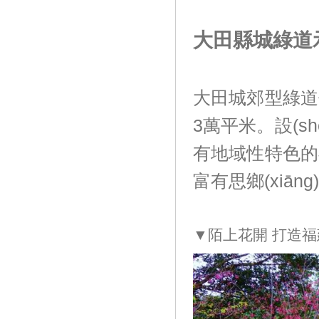
大田縣城綠道示
大田城郊型綠道作為
3萬平米。設(s
有地域性特色的
富有思鄉(xiā
▼陌上花開 打造福建