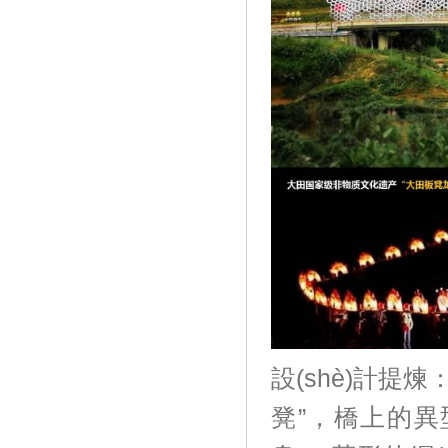
設(shè)計提
凳”，橋上的異