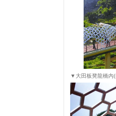
▼大田板凳龍橋內(n