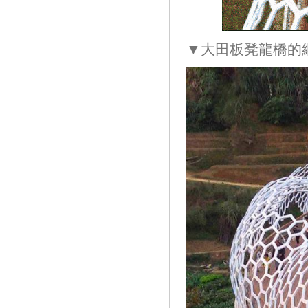
▼大田板凳龍橋的網(