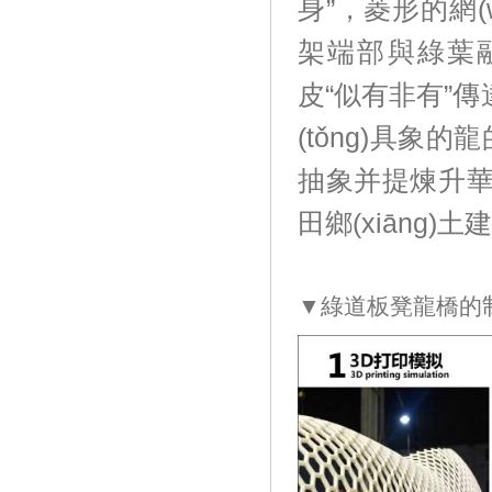
身”，菱形
架端部與綠葉融
皮“似有非有”傳達了
(tǒng)具象的
抽象并提煉升華
田鄉(xiāng)
▼綠道板凳龍橋的