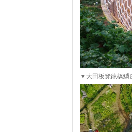
▼大田板凳龍橋鱗