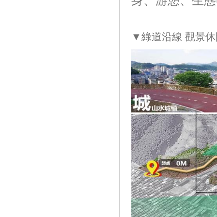
身、游憩、生態(
▼綠道沿線 觀景休閑